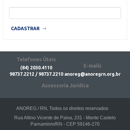
Telefones Úteis
E-mails
(84) 2030.4110
98737.2212 / 98737.2210
anoreg@anoregrn.org.br
Assessoria Jurídica
ANOREG / RN. Todos os direitos reservados
Rua Altino Vicente de Paiva, 231 - Monte Castelo
Parnamirim/RN - CEP 59146-270