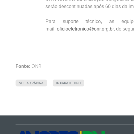
serão descontinuadas após 60 dias da i
Para suporte técnico, as equ
mail:
oficioeletronico@onr.org.br
, de segu
Fonte:
ONR
VOLTAR PÁGINA
IR PARA O TOPO