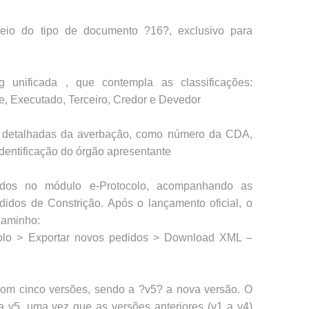
 meio do tipo de documento ?16?, exclusivo para
g unificada , que contempla as classificações:
e, Executado, Terceiro, Credor e Devedor
s detalhadas da averbação, como número da CDA,
 identificação do órgão apresentante
ados no módulo e-Protocolo, acompanhando as
idos de Constrição. Após o lançamento oficial, o
caminho:
ocolo > Exportar novos pedidos > Download XML –
 com cinco versões, sendo a ?v5? a nova versão. O
v5, uma vez que as versões anteriores (v1 a v4)