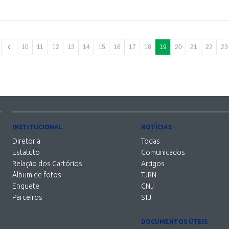
10
11
12
13
14
15
16
17
18
19
20
21
22
23
INSTITUCIONAL
NOTÍCIAS
Diretoria
Todas
Estatuto
Comunicados
Relação dos Cartórios
Artigos
Álbum de fotos
TJRN
Enquete
CNJ
Parceiros
STJ
DOCUMENTOS ÚTEIS