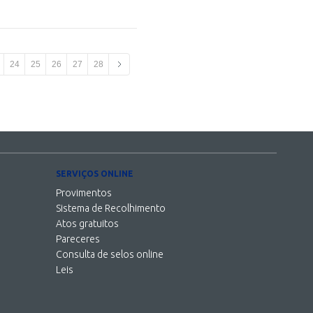
24
25
26
27
28
SERVIÇOS ONLINE
Provimentos
Sistema de Recolhimento
Atos gratuitos
Pareceres
Consulta de selos online
Leis